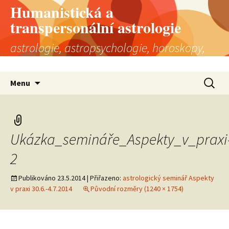
Humanistická a
transpersonální astrologie
astrologie, astropsychologie, horoskopy,
astrologická poradna
Přejít
Vyhledá
Menu
k
obsahu
webu
Ukázka_semináře_Aspekty_v_praxi
2
Publikováno
23.5.2014
| Přiřazeno:
astrologický seminář Aspekty
v praxi 30.6.-4.7.2014
Původní rozměry (1240 × 1754)