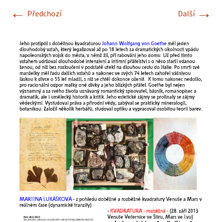
←
→
Předchozí
Další