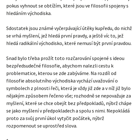
pokus vyhnout se obtížím, které jsou ve filosofii spojeny s
hledáním východiska.
Sdostatek jsou známé vyčerpávající útěky kupředu, do nichž
se vrhá myšlení, jež hledá první pravdy, a ještě víc to, jež
hledá radikální východisko, které nemusí být první pravdou.
Snad bylo třeba prožít toto rozčarování spojené s ideou
bezpředsudečné filosofie, abychom nalezli cestu k
problematice, kterou se zde zabýváme. Na rozdíl od
filosofie absolutního východiska vychází uvažování o
symbolech z plnosti řeči, která je vždy již zde a v níž již bylo
nějakým způsobem řečeno vše; rozhodně se nepovažuje za
myšlení, které se chce obejít bez předpokladů, nýbrž chápe
se jako myšlení v předpokladech a spolu s nimi. Nepokládá
proto za svůj první úkol vytyčit počátek, nýbrž
rozpomenout se uprostřed slova.