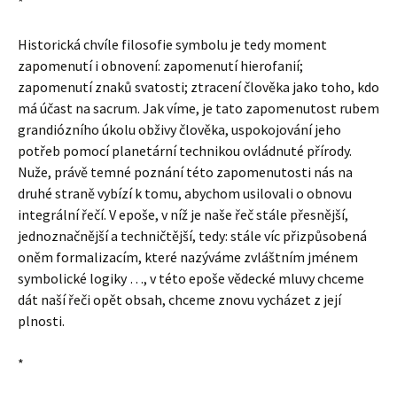
*
Historická chvíle filosofie symbolu je tedy moment
zapomenutí i obnovení: zapomenutí hierofanií;
zapomenutí znaků svatosti; ztracení člověka jako toho, kdo
má účast na sacrum. Jak víme, je tato zapomenutost rubem
grandiózního úkolu obživy člověka, uspokojování jeho
potřeb pomocí planetární technikou ovládnuté přírody.
Nuže, právě temné poznání této zapomenutosti nás na
druhé straně vybízí k tomu, abychom usilovali o obnovu
integrální řečí. V epoše, v níž je naše řeč stále přesnější,
jednoznačnější a techničtější, tedy: stále víc přizpůsobená
oněm formalizacím, které nazýváme zvláštním jménem
symbolické logiky …, v této epoše vědecké mluvy chceme
dát naší řeči opět obsah, chceme znovu vycházet z její
plnosti.
*