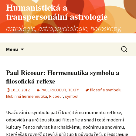
Humanistická a
transpersonální astrologie
astrologie, astropsychologie, horoskopy,
astrologická poradna
Přejít
Vyhledá
Menu
k
obsahu
webu
Paul Ricoeur: Hermeneutika symbolu a
filosofická reflexe
16.10.2012
PAUL RICOEUR
,
TEXTY
filosofie symbolu
,
hlubinná hermeneutika
,
Ricoeur
,
symbol
Uvažování o symbolu patří k určitému momentu reflexe,
odpovídá na určitou situaci filosofie a snad i celé moderní
kultury. Tento návrat k archaickému, nočnímu a snovému,
který však rovněž otevírá přístup k původu řeči, představuje