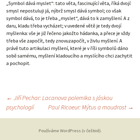
„Symbol dává myslet“: tato věta, fascinující věta, říká dvojí:
smysl nepostuluji já, nýbrž smysl dává symbol; co však
symbol dává, to je třeba „myslet“, dává to k zamyšlení. A z
daru, kladu třeba vycházet; v uvedené větě je tedy dvojí
myšlenka: vše je již řečeno jakožto hádanka, a přece je vždy
třeba vše započít, tedy znovuzapočít, v živlu myšlení. A
právě tuto artikulaci myšlení, které je v říši symbolů dáno
sobě samému, myšlení kladoucího a myslícího chci zachytit
a pochopit.
Navigace
←
Jiří Pechar: Lacanova polemika s jáskou
psychologií
Paul Ricoeur: Mýtus a moudrost
→
pro
Používáme WordPress (v češtině).