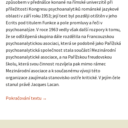
způsobem v přednášce konané na římské univerzitě při
příležitosti Kongresu psychoanalytiků románské jazykové
oblasti v září roku 1953; její text byl později otištěn v jeho
Ecrits pod titulem Funkce a pole promluvy a řeči v
psychoanalýze. V roce 1963 vedly však další rozpory k tomu,
že se odštěpená skupina dále rozdělila na Francouzskou
psychoanalytickou asociaci, která se podobně jako Pařížská
psychoanalytická společnost stala součástí Mezinárodní
psychoanalytické asociace, a na Pařížskou freudovskou
školu, která svou činnost rozvíjela pak mimo rámec
Mezinárodní asociace a k současnému vývoji této
organizace zaujímala stanovisko ostře kritické. V jejím čele
stanul právě Jacques Lacan.
Jiří Pechar: Lacanova polemika s jáskou psy
Pokračování textu
→