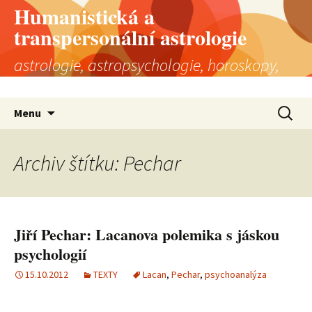
Humanistická a
transpersonální astrologie
astrologie, astropsychologie, horoskopy,
astrologická poradna
Přejít
Vyhledá
Menu
k
obsahu
webu
Archiv štítku: Pechar
Jiří Pechar: Lacanova polemika s jáskou
psychologií
15.10.2012
TEXTY
Lacan
,
Pechar
,
psychoanalýza