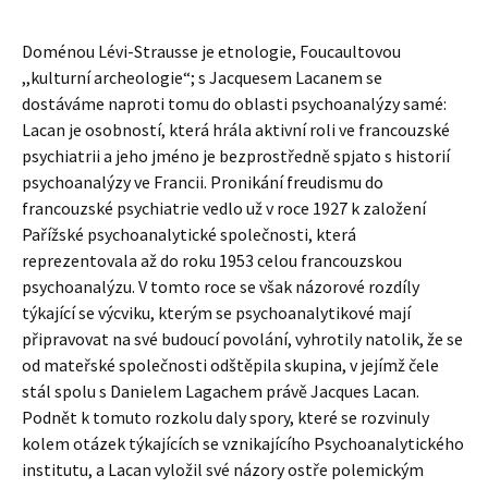
Doménou Lévi-Strausse je etnologie, Foucaultovou
,,kulturní archeologie“; s Jacquesem Lacanem se
dostáváme naproti tomu do oblasti psychoanalýzy samé:
Lacan je osobností, která hrála aktivní roli ve francouzské
psychiatrii a jeho jméno je bezprostředně spjato s historií
psychoanalýzy ve Francii. Pronikání freudismu do
francouzské psychiatrie vedlo už v roce 1927 k založení
Pařížské psychoanalytické společnosti, která
reprezentovala až do roku 1953 celou francouzskou
psychoanalýzu. V tomto roce se však názorové rozdíly
týkající se výcviku, kterým se psychoanalytikové mají
připravovat na své budoucí povolání, vyhrotily natolik, že se
od mateřské společnosti odštěpila skupina, v jejímž čele
stál spolu s Danielem Lagachem právě Jacques Lacan.
Podnět k tomuto rozkolu daly spory, které se rozvinuly
kolem otázek týkajících se vznikajícího Psychoanalytického
institutu, a Lacan vyložil své názory ostře polemickým